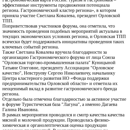
эффективные инструменты продвижения потенциала
региона. Гастрономический кластер региона», в котором
приняла участие Светлана Ковалева, президент Орловской
ТПП.
Поприветствовав участников форума, она отметила, что
значимость проведения подобных мероприятий актуальна в
текущих экономических условиях региона, и Орловская ТПП
всячески будет поддерживать инициативы проведения таких
ключевых событий региона.
Также Светлана Ковалева вручила благодарности за
организацию Гастрономического форума от лица Союза
"Орловская торгово-промышленная палата" Куницыной
Татьяне Олеговне, президенту Ассоциации "Орловское
качество", Невструеву Сергею Николаевичу, начальнику
Центра кластерного развития НО «Фонда поддержки
предпринимательства Орловской области» и отметила их
неоценимый вклад в развитие гастрономического бренда
региона.
Отдельно была отмечена благодарностью за активное участие
в форуме Туристическая база "Лагуна", а именно Дагаева
Галина Ивановна.
В рамках мероприятия проводился и смотр качества качества
мясной и молочной продукции. Проводилась физико-
химическая и органолептическая оценка продукции