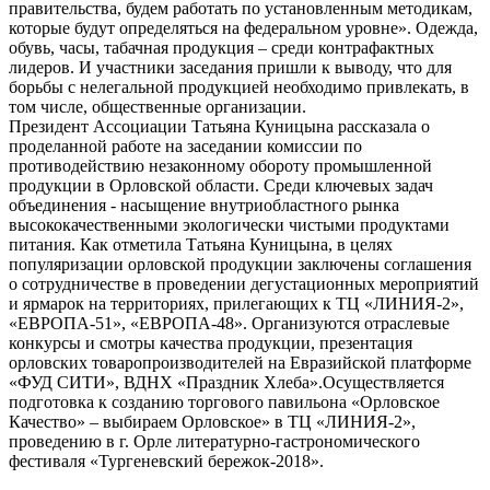
правительства, будем работать по установленным методикам,
которые будут определяться на федеральном уровне». Одежда,
обувь, часы, табачная продукция – среди контрафактных
лидеров. И участники заседания пришли к выводу, что для
борьбы с нелегальной продукцией необходимо привлекать, в
том числе, общественные организации.
Президент Ассоциации Татьяна Куницына рассказала о
проделанной работе на заседании комиссии по
противодействию незаконному обороту промышленной
продукции в Орловской области. Среди ключевых задач
объединения - насыщение внутриобластного рынка
высококачественными экологически чистыми продуктами
питания. Как отметила Татьяна Куницына, в целях
популяризации орловской продукции заключены соглашения
о сотрудничестве в проведении дегустационных мероприятий
и ярмарок на территориях, прилегающих к ТЦ «ЛИНИЯ-2»,
«ЕВРОПА-51», «ЕВРОПА-48». Организуются отраслевые
конкурсы и смотры качества продукции, презентация
орловских товаропроизводителей на Евразийской платформе
«ФУД СИТИ», ВДНХ «Праздник Хлеба».Осуществляется
подготовка к созданию торгового павильона «Орловское
Качество» – выбираем Орловское» в ТЦ «ЛИНИЯ-2»,
проведению в г. Орле литературно-гастрономического
фестиваля «Тургеневский бережок-2018».