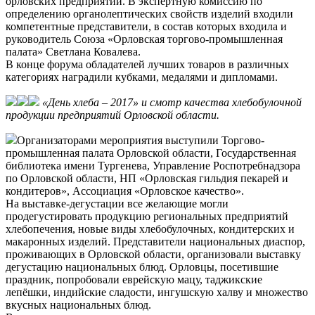
орловских предприятий. В экспертную комиссию по
определению органолептических свойств изделий входили
компетентные представители, в состав которых входила и
руководитель Союза «Орловская торгово-промышленная
палата» Светлана Ковалева.
В конце форума обладателей лучших товаров в различных
категориях наградили кубками, медалями и дипломами.
«День хлеба – 2017» и смотр качества хлебобулочной
продукции предприятий Орловской области.
Организаторами мероприятия выступили Торгово-
промышленная палата Орловской области, Государственная
библиотека имени Тургенева, Управление Роспотребнадзора
по Орловской области, НП «Орловская гильдия пекарей и
кондитеров», Ассоциация «Орловское качество».
На выставке-дегустации все желающие могли
продегустировать продукцию региональных предприятий
хлебопечения, новые виды хлебобулочных, кондитерских и
макаронных изделий. Представители национальных диаспор,
проживающих в Орловской области, организовали выставку
дегустацию национальных блюд. Орловцы, посетившие
праздник, попробовали еврейскую мацу, таджикские
лепёшки, индийские сладости, ингушскую халву и множество
вкусных национальных блюд.