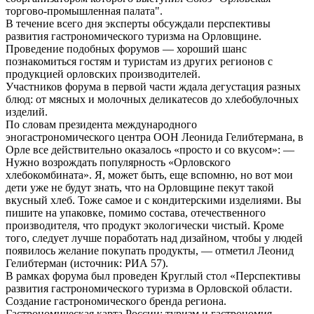
торгово-промышленная палата".
В течение всего дня эксперты обсуждали перспективы
развития гастрономического туризма на Орловщине.
Проведение подобных форумов — хороший шанс
познакомиться гостям и туристам из других регионов с
продукцией орловских производителей.
Участников форума в первой части ждала дегустация разных
блюд: от мясных и молочных деликатесов до хлебобулочных
изделий.
По словам президента международного
эногастрономического центра ООН Леонида Гелибтермана, в
Орле все действительно оказалось «просто и со вкусом»: —
Нужно возрождать популярность «Орловского
хлебокомбината». Я, может быть, еще вспомню, но вот мои
дети уже не будут знать, что на Орловщине пекут такой
вкусный хлеб. Тоже самое и с кондитерскими изделиями. Вы
пишите на упаковке, помимо состава, отечественного
производителя, что продукт экологически чистый. Кроме
того, следует лучше поработать над дизайном, чтобы у людей
появилось желание покупать продукты, — отметил Леонид
Гелибтерман (источник: РИА 57).
В рамках форума был проведен Круглый стол «Перспективы
развития гастрономического туризма в Орловской области.
Создание гастрономического бренда региона.
Гастрономическая карта России: туризм и гастрономия –