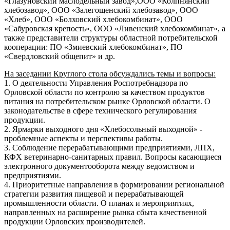
«Глазуновский маслодельный завод»,ООО «Колпнянский
хлебозавод», ООО «Залегощенский хлебозавод», ООО
«Хлеб», ООО «Болховский хлебокомбинат», ООО
«Сабуровская крепость», ООО «Ливенский хлебокомбинат», а
также представители структуры областной потребительской
кооперации: ПО «Змиевский хлебокомбинат», ПО
«Свердловский общепит» и др.
На заседании Круглого стола обсуждались темы и вопросы:
1. О деятельности Управления Роспотребнадзора по
Орловской области по контролю за качеством продуктов
питания на потребительском рынке Орловской области. О
законодательстве в сфере технического регулирования
продукции.
2. Ярмарки выходного дня «Хлебосольный выходной» -
проблемные аспекты и перспективы работы.
3. Соблюдение перерабатывающими предприятиями, ЛПХ,
КФХ ветеринарно-санитарных правил. Вопросы касающиеся
электронного документооборота между ведомством и
предприятиями.
4. Приоритетные направления в формировании региональной
стратегии развития пищевой и перерабатывающей
промышленности области. О планах и мероприятиях,
направленных на расширение рынка сбыта качественной
продукции Орловских производителей.