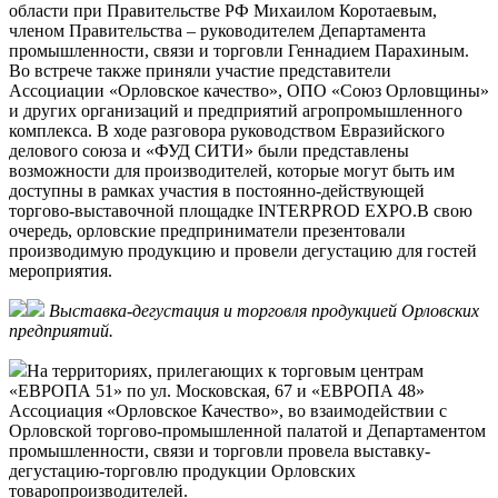
области при Правительстве РФ Михаилом Коротаевым,
членом Правительства – руководителем Департамента
промышленности, связи и торговли Геннадием Парахиным.
Во встрече также приняли участие представители
Ассоциации «Орловское качество», ОПО «Союз Орловщины»
и других организаций и предприятий агропромышленного
комплекса. В ходе разговора руководством Евразийского
делового союза и «ФУД СИТИ» были представлены
возможности для производителей, которые могут быть им
доступны в рамках участия в постоянно-действующей
торгово-выставочной площадке INTERPROD EXPO.В свою
очередь, орловские предприниматели презентовали
производимую продукцию и провели дегустацию для гостей
мероприятия.
Выставка-дегустация и торговля продукцией Орловских
предприятий.
На территориях, прилегающих к торговым центрам
«ЕВРОПА 51» по ул. Московская, 67 и «ЕВРОПА 48»
Ассоциация «Орловское Качество», во взаимодействии с
Орловской торгово-промышленной палатой и Департаментом
промышленности, связи и торговли провела выставку-
дегустацию-торговлю продукции Орловских
товаропроизводителей.